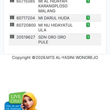
60715085
MI AL HIDAYAH
1
KARANGPLOSO
MALANG
60717204
MI DARUL HUDA
1
60720800
MI NU HIDAYATUL
1
ULA
20519627
SDN ORO ORO
1
PULE
Copyright ©2026.MTS AL-YASINI WONOREJO